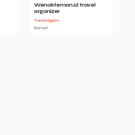
Wenakteman.id travel
organizer
Travel Agent
Banten