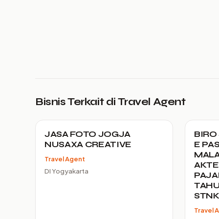
Bisnis Terkait di Travel Agent
JASA FOTO JOGJA
BIRO
NUSAXA CREATIVE
E PAS
MALAY
Travel Agent
AKTE
DI Yogyakarta
PAJA
TAHU
STN
Travel 