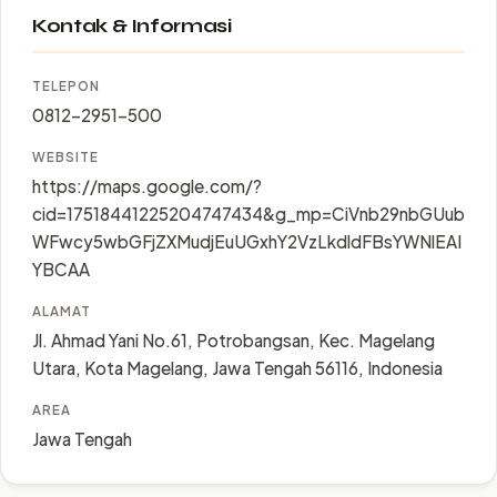
Kontak & Informasi
TELEPON
0812-2951-500
WEBSITE
https://maps.google.com/?
cid=17518441225204747434&g_mp=CiVnb29nbGUub
WFwcy5wbGFjZXMudjEuUGxhY2VzLkdldFBsYWNlEAI
YBCAA
ALAMAT
Jl. Ahmad Yani No.61, Potrobangsan, Kec. Magelang
Utara, Kota Magelang, Jawa Tengah 56116, Indonesia
AREA
Jawa Tengah