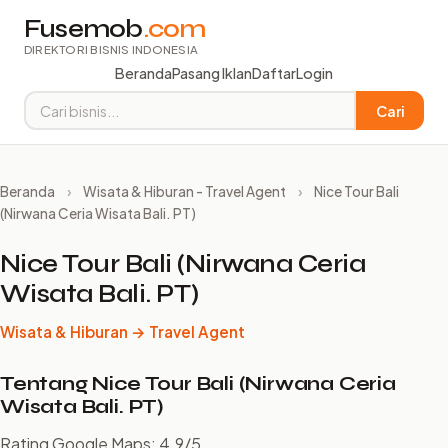
Fusemob
.com
DIREKTORI BISNIS INDONESIA
Beranda
Pasang Iklan
Daftar
Login
Cari
Beranda
›
Wisata & Hiburan - Travel Agent
›
Nice Tour Bali
(Nirwana Ceria Wisata Bali. PT)
Nice Tour Bali (Nirwana Ceria
Wisata Bali. PT)
Wisata & Hiburan → Travel Agent
Tentang Nice Tour Bali (Nirwana Ceria
Wisata Bali. PT)
Rating Google Maps: 4.9/5