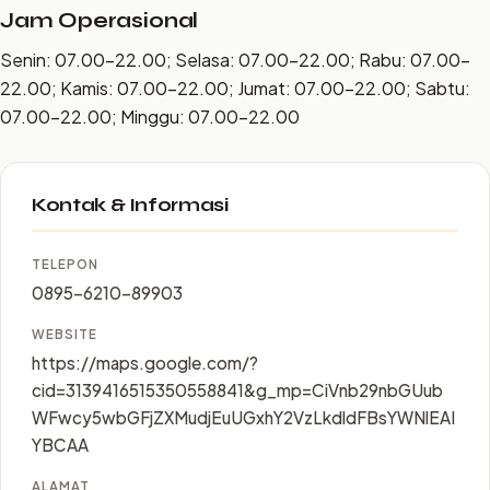
Jam Operasional
Senin: 07.00–22.00; Selasa: 07.00–22.00; Rabu: 07.00–
22.00; Kamis: 07.00–22.00; Jumat: 07.00–22.00; Sabtu:
07.00–22.00; Minggu: 07.00–22.00
Kontak & Informasi
TELEPON
0895-6210-89903
WEBSITE
https://maps.google.com/?
cid=3139416515350558841&g_mp=CiVnb29nbGUub
WFwcy5wbGFjZXMudjEuUGxhY2VzLkdldFBsYWNlEAI
YBCAA
ALAMAT