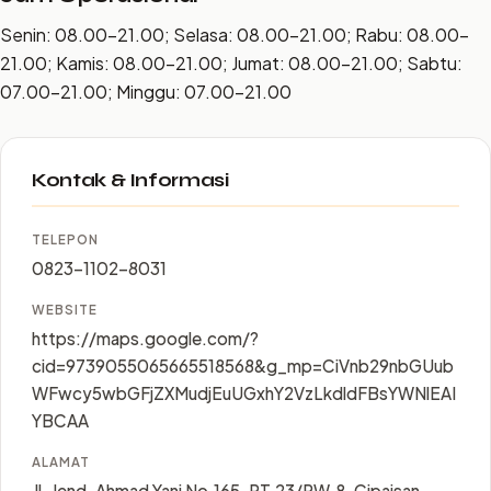
Senin: 08.00–21.00; Selasa: 08.00–21.00; Rabu: 08.00–
21.00; Kamis: 08.00–21.00; Jumat: 08.00–21.00; Sabtu:
07.00–21.00; Minggu: 07.00–21.00
Kontak & Informasi
TELEPON
0823-1102-8031
WEBSITE
https://maps.google.com/?
cid=9739055065665518568&g_mp=CiVnb29nbGUub
WFwcy5wbGFjZXMudjEuUGxhY2VzLkdldFBsYWNlEAI
YBCAA
ALAMAT
Jl. Jend. Ahmad Yani No.165, RT.23/RW.8, Cipaisan,