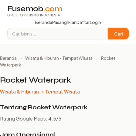
Fusemob
.com
DIREKTORI BISNIS INDONESIA
Beranda
Pasang Iklan
Daftar
Login
Cari
Beranda
›
Wisata & Hiburan - Tempat Wisata
›
Rocket
Waterpark
Rocket Waterpark
Wisata & Hiburan → Tempat Wisata
Tentang Rocket Waterpark
Rating Google Maps: 4.5/5
Jam Operasional