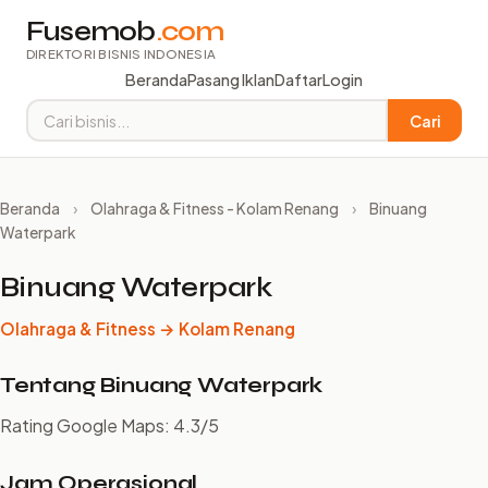
Fusemob
.com
DIREKTORI BISNIS INDONESIA
Beranda
Pasang Iklan
Daftar
Login
Cari
Beranda
›
Olahraga & Fitness - Kolam Renang
›
Binuang
Waterpark
Binuang Waterpark
Olahraga & Fitness → Kolam Renang
Tentang Binuang Waterpark
Rating Google Maps: 4.3/5
Jam Operasional