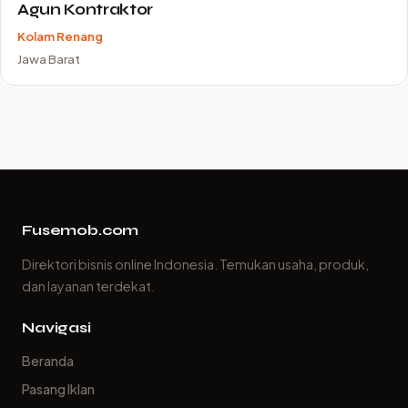
Agun Kontraktor
Kolam Renang
Jawa Barat
Fusemob.com
Direktori bisnis online Indonesia. Temukan usaha, produk,
dan layanan terdekat.
Navigasi
Beranda
Pasang Iklan