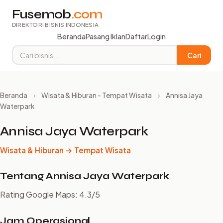
Fusemob
.com
DIREKTORI BISNIS INDONESIA
Beranda
Pasang Iklan
Daftar
Login
Cari
Beranda
›
Wisata & Hiburan - Tempat Wisata
›
Annisa Jaya
Waterpark
Annisa Jaya Waterpark
Wisata & Hiburan → Tempat Wisata
Tentang Annisa Jaya Waterpark
Rating Google Maps: 4.3/5
Jam Operasional