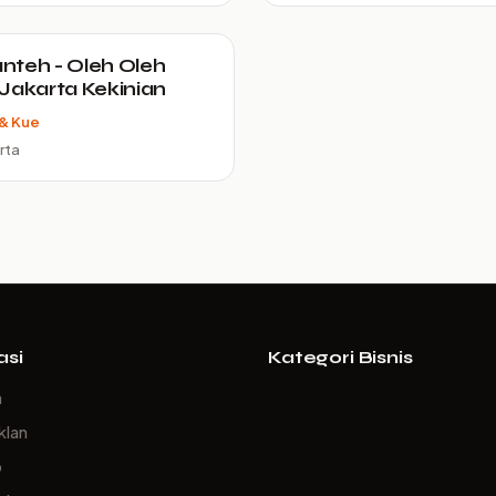
teh - Oleh Oleh
Jakarta Kekinian
& Kue
rta
asi
Kategori Bisnis
a
klan
p