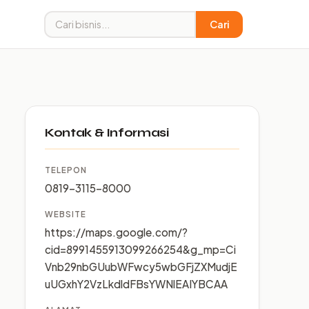
Cari
Kontak & Informasi
TELEPON
0819-3115-8000
WEBSITE
https://maps.google.com/?
cid=8991455913099266254&g_mp=Ci
Vnb29nbGUubWFwcy5wbGFjZXMudjE
uUGxhY2VzLkdldFBsYWNlEAIYBCAA