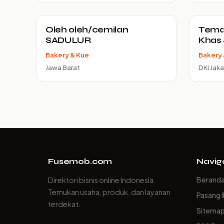
Oleh oleh/cemilan
Teman
SADULUR
Khas 
Bakery & Kue
Bakery 
Jawa Barat
DKI Jaka
Fusemob.com
Navig
Berand
Direktori bisnis online Indonesia.
Temukan usaha, produk, dan layanan
Pasang I
terdekat.
Sitema