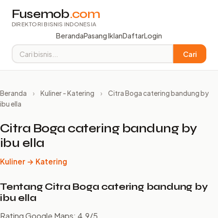
Fusemob
.com
DIREKTORI BISNIS INDONESIA
Beranda
Pasang Iklan
Daftar
Login
Cari
Beranda
›
Kuliner - Katering
›
Citra Boga catering bandung by
ibu ella
Citra Boga catering bandung by
ibu ella
Kuliner → Katering
Tentang Citra Boga catering bandung by
ibu ella
Rating Google Maps: 4.9/5