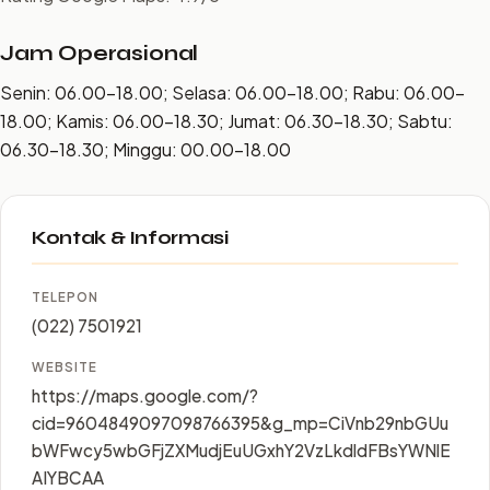
Jam Operasional
Senin: 06.00–18.00; Selasa: 06.00–18.00; Rabu: 06.00–
18.00; Kamis: 06.00–18.30; Jumat: 06.30–18.30; Sabtu:
06.30–18.30; Minggu: 00.00–18.00
Kontak & Informasi
TELEPON
(022) 7501921
WEBSITE
https://maps.google.com/?
cid=9604849097098766395&g_mp=CiVnb29nbGUu
bWFwcy5wbGFjZXMudjEuUGxhY2VzLkdldFBsYWNlE
AIYBCAA