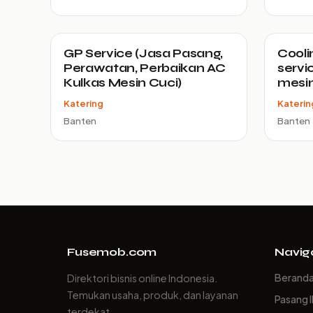
GP Service (Jasa Pasang,
Cooli
Perawatan, Perbaikan AC
servi
Kulkas Mesin Cuci)
mesin
Katering
Katerin
Banten
Banten
Fusemob.com
Navig
Berand
Direktori bisnis online Indonesia.
Temukan usaha, produk, dan layanan
Pasang I
terdekat.