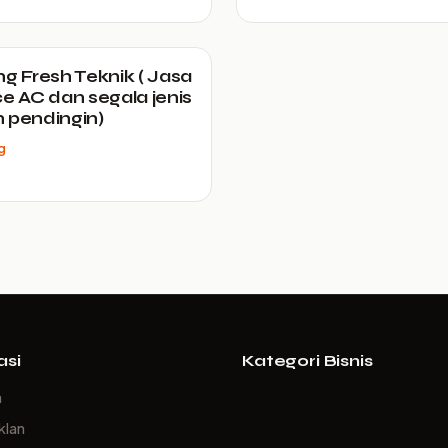
ng Fresh Teknik ( Jasa
ce AC dan segala jenis
 pendingin)
g
asi
Kategori Bisnis
a
klan