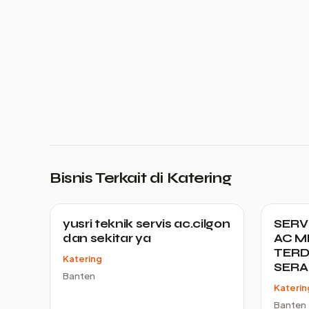
Bisnis Terkait di Katering
yusri teknik servis ac.cilgon
SERV
dan sekitar ya
AC M
TERD
Katering
SER
Banten
Katerin
Banten