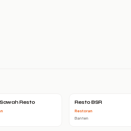
 Sawah Resto
Resto BSR
an
Restoran
Banten