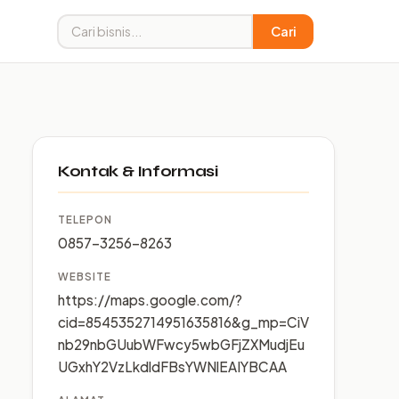
Cari
Kontak & Informasi
TELEPON
0857-3256-8263
WEBSITE
https://maps.google.com/?
cid=8545352714951635816&g_mp=CiV
nb29nbGUubWFwcy5wbGFjZXMudjEu
UGxhY2VzLkdldFBsYWNlEAIYBCAA