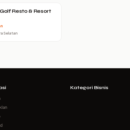
 Golf Resto & Resort
an
a Selatan
asi
Kategori Bisnis
a
klan
p
ed