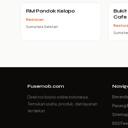
RM Pondok Kelapo
Bukit
Cafe
Restoran
Restor
Sumatera Selatan
Sumater
Fusemob.com
Navig
Berand
Direktori bisnis online Indonesia.
Temukan usaha, produk, dan layanan
Pasang I
terdekat.
Sitema
RSS Fe