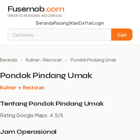
Fusemob
.com
DIREKTORI BISNIS INDONESIA
Beranda
Pasang Iklan
Daftar
Login
Cari
Beranda
›
Kuliner - Restoran
›
Pondok Pindang Umak
Pondok Pindang Umak
Kuliner → Restoran
Tentang Pondok Pindang Umak
Rating Google Maps: 4.5/5
Jam Operasional