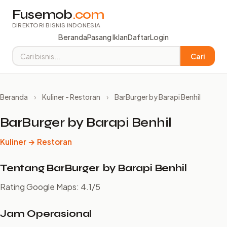
Fusemob
.com
DIREKTORI BISNIS INDONESIA
Beranda
Pasang Iklan
Daftar
Login
Cari
Beranda
›
Kuliner - Restoran
›
BarBurger by Barapi Benhil
BarBurger by Barapi Benhil
Kuliner → Restoran
Tentang BarBurger by Barapi Benhil
Rating Google Maps: 4.1/5
Jam Operasional