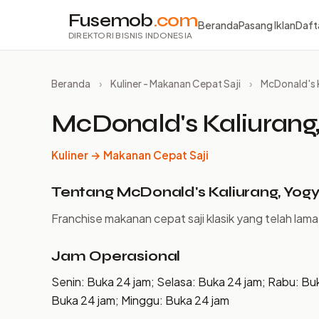
Fusemob
.com
Beranda
Pasang Iklan
Daft
DIREKTORI BISNIS INDONESIA
Beranda
›
Kuliner - Makanan Cepat Saji
›
McDonald's 
McDonald's Kaliurang
Kuliner → Makanan Cepat Saji
Tentang McDonald's Kaliurang, Yog
Franchise makanan cepat saji klasik yang telah lam
Jam Operasional
Senin: Buka 24 jam; Selasa: Buka 24 jam; Rabu: Bu
Buka 24 jam; Minggu: Buka 24 jam