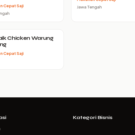
 Cepat Saji
Jawa Tengah
engah
aik Chicken Warung
ng
 Cepat Saji
asi
Kategori Bisnis
a