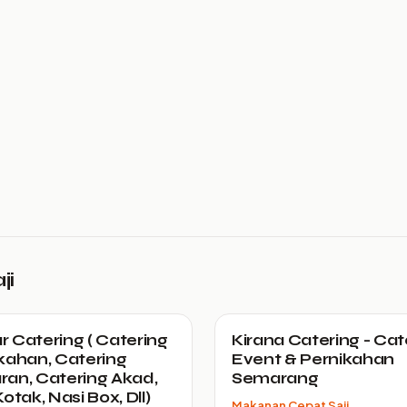
ji
 Catering ( Catering
Kirana Catering - Cat
kahan, Catering
Event & Pernikahan
an, Catering Akad,
Semarang
otak, Nasi Box, Dll)
Makanan Cepat Saji