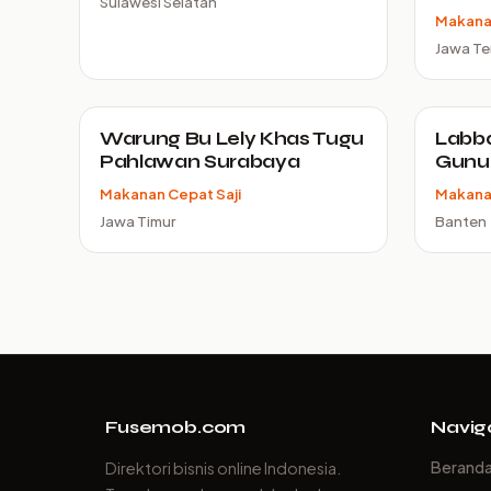
Sulawesi Selatan
Makanan
Jawa T
Warung Bu Lely Khas Tugu
Labb
Pahlawan Surabaya
Gunu
Makanan Cepat Saji
Makanan
Jawa Timur
Banten
Fusemob.com
Navig
Berand
Direktori bisnis online Indonesia.