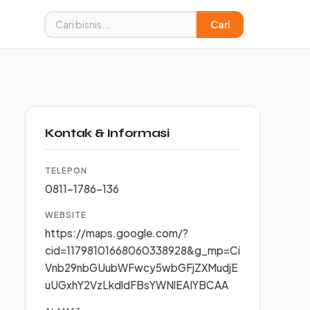
Cari
Kontak & Informasi
TELEPON
0811-1786-136
WEBSITE
https://maps.google.com/?
cid=11798101668060338928&g_mp=Ci
Vnb29nbGUubWFwcy5wbGFjZXMudjE
uUGxhY2VzLkdldFBsYWNlEAIYBCAA