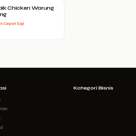
aik Chicken Warung
ng
 Cepat Saji
asi
Kategori Bisnis
a
klan
p
ed