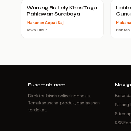
Warung Bu Lely Khas Tugu
Labb
Pahlawan Surabaya
Gunu
Makanan Cepat Saji
Makanan
Jawa Timur
Banten
Fusemob.com
Navig
Berand
Direktori bisnis online Indonesia.
Temukan usaha, produk, dan layanan
Pasang I
terdekat.
Sitema
RSS Fe