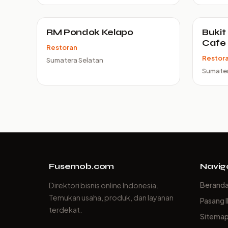
RM Pondok Kelapo
Bukit
Cafe
Restoran
Restor
Sumatera Selatan
Sumater
Fusemob.com
Navig
Berand
Direktori bisnis online Indonesia.
Temukan usaha, produk, dan layanan
Pasang I
terdekat.
Sitema