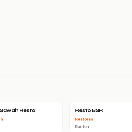
 Sawah Resto
Resto BSR
an
Restoran
Banten