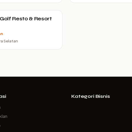
 Golf Resto & Resort
an
a Selatan
asi
Kategori Bisnis
a
klan
p