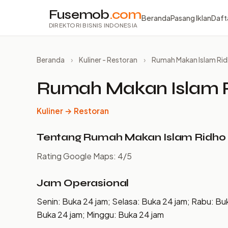
Fusemob
.com
Beranda
Pasang Iklan
Daft
DIREKTORI BISNIS INDONESIA
Beranda
›
Kuliner - Restoran
›
Rumah Makan Islam Ri
Rumah Makan Islam 
Kuliner → Restoran
Tentang Rumah Makan Islam Ridh
Rating Google Maps: 4/5
Jam Operasional
Senin: Buka 24 jam; Selasa: Buka 24 jam; Rabu: Bu
Buka 24 jam; Minggu: Buka 24 jam