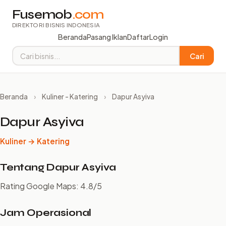
Fusemob
.com
DIREKTORI BISNIS INDONESIA
Beranda
Pasang Iklan
Daftar
Login
Cari
Beranda
›
Kuliner - Katering
›
Dapur Asyiva
Dapur Asyiva
Kuliner → Katering
Tentang Dapur Asyiva
Rating Google Maps: 4.8/5
Jam Operasional