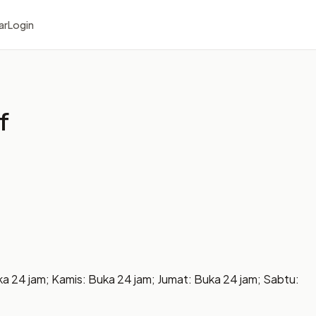
ar
Login
f
ka 24 jam; Kamis: Buka 24 jam; Jumat: Buka 24 jam; Sabtu: