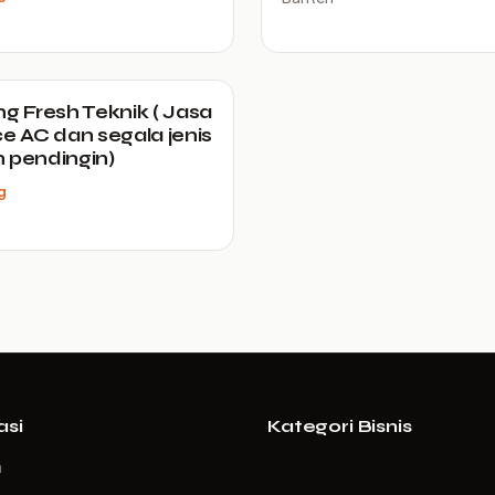
ng Fresh Teknik ( Jasa
ce AC dan segala jenis
 pendingin)
g
asi
Kategori Bisnis
a