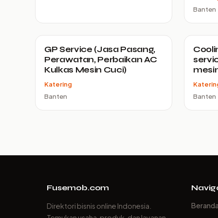
Banten
GP Service (Jasa Pasang,
Cooli
Perawatan, Perbaikan AC
servi
Kulkas Mesin Cuci)
mesin
Katering
Katerin
Banten
Banten
Fusemob.com
Navig
Berand
Direktori bisnis online Indonesia.
Temukan usaha, produk, dan layanan