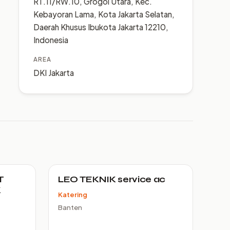
RT.11/RW.10, Grogol Utara, Kec.
Kebayoran Lama, Kota Jakarta Selatan,
Daerah Khusus Ibukota Jakarta 12210,
Indonesia
AREA
DKI Jakarta
T
LEO TEKNIK service ac
K
Katering
Banten