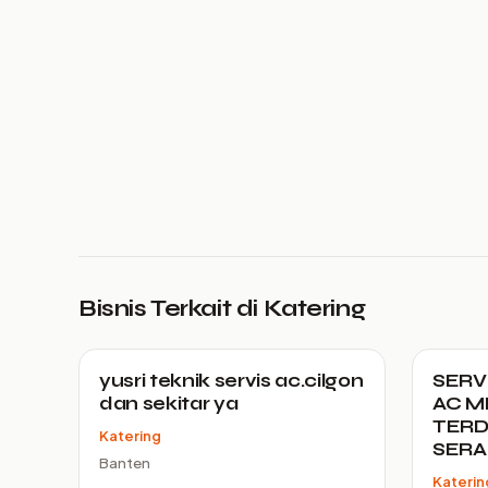
Bisnis Terkait di Katering
yusri teknik servis ac.cilgon
SERV
dan sekitar ya
AC M
TERD
Katering
SER
Banten
Katerin