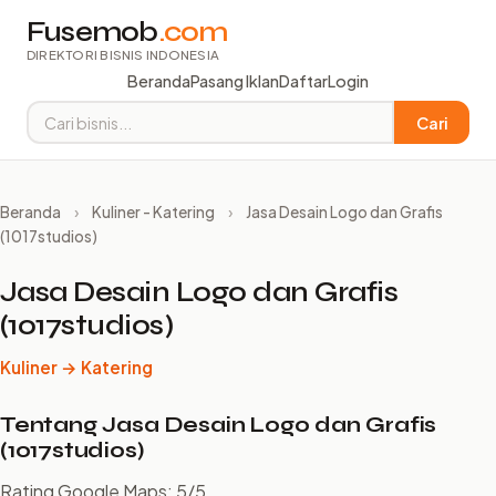
Fusemob
.com
DIREKTORI BISNIS INDONESIA
Beranda
Pasang Iklan
Daftar
Login
Cari
Beranda
›
Kuliner - Katering
›
Jasa Desain Logo dan Grafis
(1017studios)
Jasa Desain Logo dan Grafis
(1017studios)
Kuliner → Katering
Tentang Jasa Desain Logo dan Grafis
(1017studios)
Rating Google Maps: 5/5