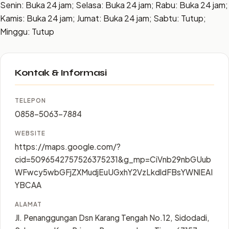
Senin: Buka 24 jam; Selasa: Buka 24 jam; Rabu: Buka 24 jam;
Kamis: Buka 24 jam; Jumat: Buka 24 jam; Sabtu: Tutup;
Minggu: Tutup
Kontak & Informasi
TELEPON
0858-5063-7884
WEBSITE
https://maps.google.com/?
cid=5096542757526375231&g_mp=CiVnb29nbGUub
WFwcy5wbGFjZXMudjEuUGxhY2VzLkdldFBsYWNlEAI
YBCAA
ALAMAT
Jl. Penanggungan Dsn Karang Tengah No.12, Sidodadi,