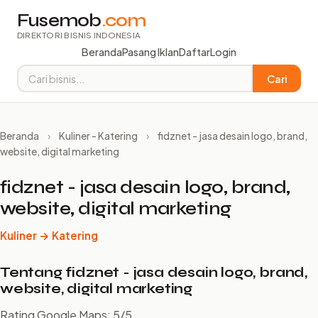
Fusemob
.com
DIREKTORI BISNIS INDONESIA
Beranda
Pasang Iklan
Daftar
Login
Cari
Beranda
›
Kuliner - Katering
›
fidznet - jasa desain logo, brand,
website, digital marketing
fidznet - jasa desain logo, brand,
website, digital marketing
Kuliner → Katering
Tentang fidznet - jasa desain logo, brand,
website, digital marketing
Rating Google Maps: 5/5