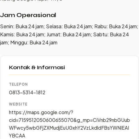
Jam Operasional
Senin: Buka 24 jam; Selasa: Buka 24 jam; Rabu: Buka 24 jam;
Kamis: Buka 24 jam; Jumat: Buka 24 jam; Sabtu: Buka 24
jam; Minggu: Buka 24 jam
Kontak & Informasi
TELEPON
0813-5314-1812
WEBSITE
https://maps.google.com/?
cid=7159512050600655070&g_mp=CiVnb29nbGUub
WFwcy5wbGFjZXMudjEuUGxhY2VzLkdldFBsYWNlEAI
YBCAA