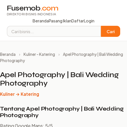
Fusemob
.com
DIREKTORI BISNIS INDONESIA
Beranda
Pasang Iklan
Daftar
Login
Cari
Beranda
›
Kuliner - Katering
›
Apel Photography | Bali Wedding
Photography
Apel Photography | Bali Wedding
Photography
Kuliner → Katering
Tentang Apel Photography | Bali Wedding
Photography
Rating Google Maps: 5/5