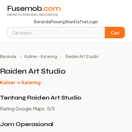
Fusemob
.com
DIREKTORI BISNIS INDONESIA
Beranda
Pasang Iklan
Daftar
Login
Cari
Beranda
›
Kuliner - Katering
›
Raiden Art Studio
Raiden Art Studio
Kuliner → Katering
Tentang Raiden Art Studio
Rating Google Maps: 5/5
Jam Operasional