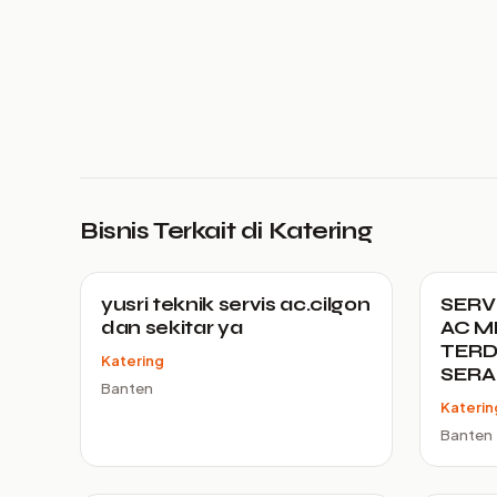
Bisnis Terkait di Katering
yusri teknik servis ac.cilgon
SERV
dan sekitar ya
AC M
TERD
Katering
SER
Banten
Katerin
Banten