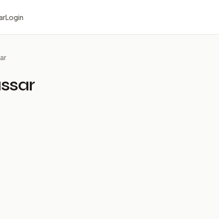
ar
Login
ar
ssar