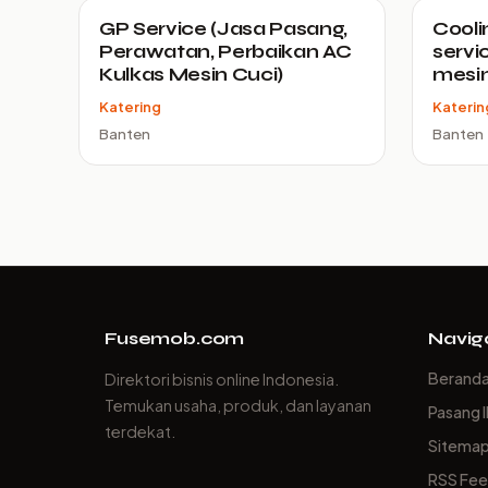
GP Service (Jasa Pasang,
Cooli
Perawatan, Perbaikan AC
servi
Kulkas Mesin Cuci)
mesin
Katering
Katerin
Banten
Banten
Fusemob.com
Navig
Berand
Direktori bisnis online Indonesia.
Temukan usaha, produk, dan layanan
Pasang I
terdekat.
Sitema
RSS Fe