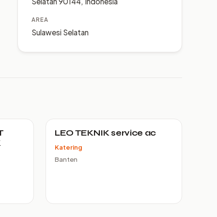
Selatan 90144, Indonesia
AREA
Sulawesi Selatan
T
LEO TEKNIK service ac
K
Katering
Banten