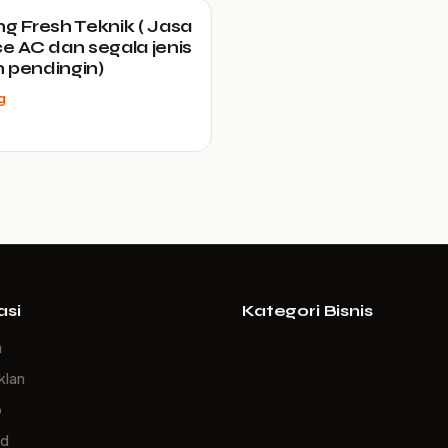
ng Fresh Teknik ( Jasa
ce AC dan segala jenis
 pendingin)
g
asi
Kategori Bisnis
a
klan
p
ed