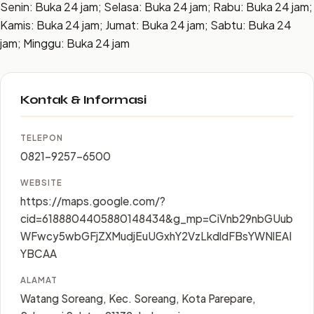
Senin: Buka 24 jam; Selasa: Buka 24 jam; Rabu: Buka 24 jam;
Kamis: Buka 24 jam; Jumat: Buka 24 jam; Sabtu: Buka 24
jam; Minggu: Buka 24 jam
Kontak & Informasi
TELEPON
0821-9257-6500
WEBSITE
https://maps.google.com/?
cid=6188804405880148434&g_mp=CiVnb29nbGUub
WFwcy5wbGFjZXMudjEuUGxhY2VzLkdldFBsYWNlEAI
YBCAA
ALAMAT
Watang Soreang, Kec. Soreang, Kota Parepare,