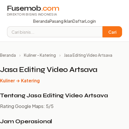
Fusemob
.com
DIREKTORI BISNIS INDONESIA
Beranda
Pasang Iklan
Daftar
Login
Cari
Beranda
›
Kuliner - Katering
›
Jasa Editing Video Artsava
Jasa Editing Video Artsava
Kuliner → Katering
Tentang Jasa Editing Video Artsava
Rating Google Maps: 5/5
Jam Operasional