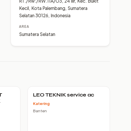
RT./Rw:/RW.11A/O3, 24 Ilir, Kec. Bukit
Kecil, Kota Palembang, Sumatera
Selatan 30126, Indonesia
AREA
Sumatera Selatan
T
LEO TEKNIK service ac
K
Katering
Banten