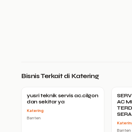
Bisnis Terkait di Katering
yusri teknik servis ac.cilgon
SERV
dan sekitar ya
AC M
TERD
Katering
SER
Banten
Katerin
Banten