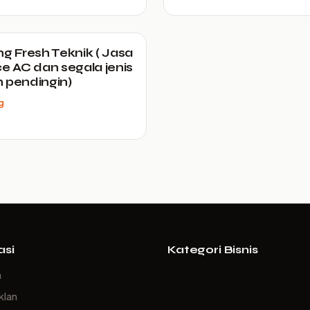
ng Fresh Teknik ( Jasa
ce AC dan segala jenis
 pendingin)
g
asi
Kategori Bisnis
a
klan