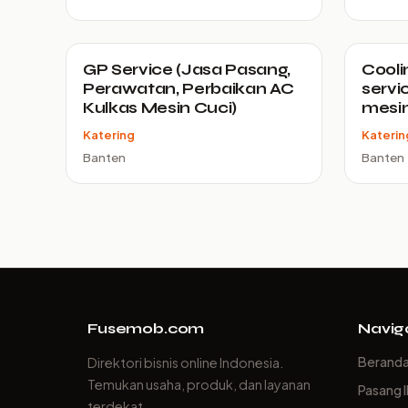
GP Service (Jasa Pasang,
Cooli
Perawatan, Perbaikan AC
servi
Kulkas Mesin Cuci)
mesin
Katering
Katerin
Banten
Banten
Fusemob.com
Navig
Berand
Direktori bisnis online Indonesia.
Temukan usaha, produk, dan layanan
Pasang I
terdekat.