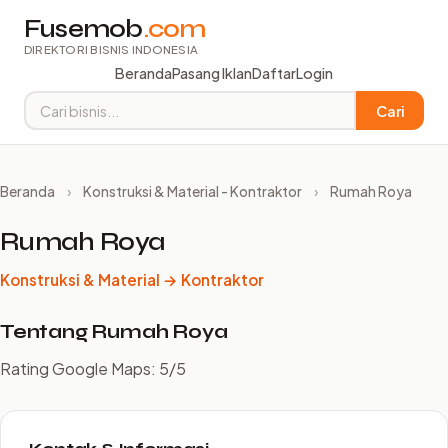
Fusemob
.com
DIREKTORI BISNIS INDONESIA
Beranda
Pasang Iklan
Daftar
Login
Cari
Beranda
›
Konstruksi & Material - Kontraktor
›
Rumah Roya
Rumah Roya
Konstruksi & Material → Kontraktor
Tentang Rumah Roya
Rating Google Maps: 5/5