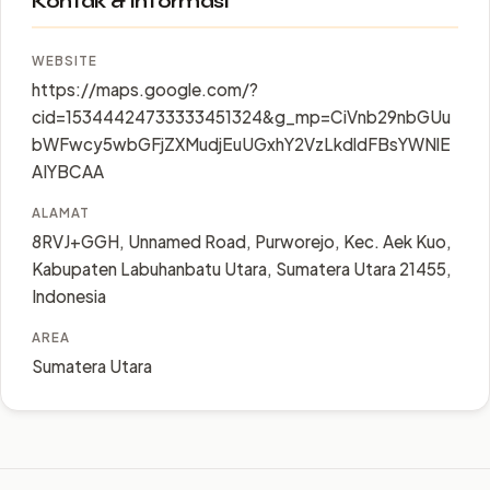
Kontak & Informasi
WEBSITE
https://maps.google.com/?
cid=15344424733333451324&g_mp=CiVnb29nbGUu
bWFwcy5wbGFjZXMudjEuUGxhY2VzLkdldFBsYWNlE
AIYBCAA
ALAMAT
8RVJ+GGH, Unnamed Road, Purworejo, Kec. Aek Kuo,
Kabupaten Labuhanbatu Utara, Sumatera Utara 21455,
Indonesia
AREA
Sumatera Utara