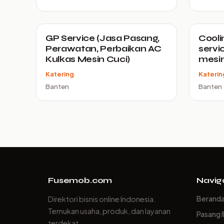
GP Service (Jasa Pasang,
Cooli
Perawatan, Perbaikan AC
servi
Kulkas Mesin Cuci)
mesin
Katering
Katerin
Banten
Banten
Fusemob.com
Navig
Berand
Direktori bisnis online Indonesia.
Temukan usaha, produk, dan layanan
Pasang I
terdekat.