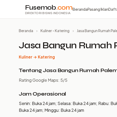
Fusemob
.com
Beranda
Pasang Iklan
Daft
DIREKTORI BISNIS INDONESIA
Beranda
›
Kuliner - Katering
›
Jasa Bangun Rumah Pa
Jasa Bangun Rumah 
Kuliner → Katering
Tentang Jasa Bangun Rumah Pale
Rating Google Maps: 5/5
Jam Operasional
Senin: Buka 24 jam; Selasa: Buka 24 jam; Rabu: Bu
Buka 24 jam; Minggu: Buka 24 jam