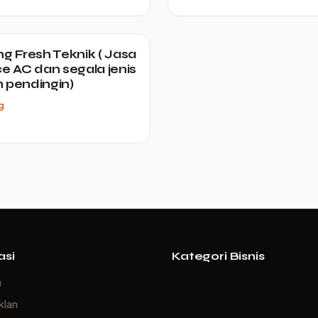
ng Fresh Teknik ( Jasa
ce AC dan segala jenis
 pendingin)
g
asi
Kategori Bisnis
a
klan