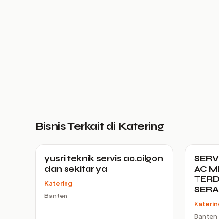
Bisnis Terkait di Katering
yusri teknik servis ac.cilgon
SERV
dan sekitar ya
AC M
TERD
Katering
SER
Banten
Katerin
Banten