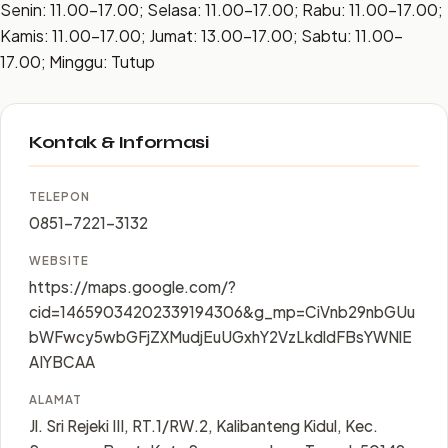
Senin: 11.00–17.00; Selasa: 11.00–17.00; Rabu: 11.00–17.00;
Kamis: 11.00–17.00; Jumat: 13.00–17.00; Sabtu: 11.00–
17.00; Minggu: Tutup
Kontak & Informasi
TELEPON
0851-7221-3132
WEBSITE
https://maps.google.com/?
cid=14659034202339194306&g_mp=CiVnb29nbGUu
bWFwcy5wbGFjZXMudjEuUGxhY2VzLkdldFBsYWNlE
AIYBCAA
ALAMAT
Jl. Sri Rejeki III, RT.1/RW.2, Kalibanteng Kidul, Kec.