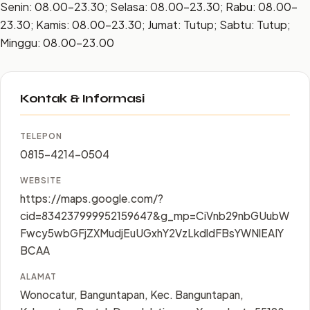
Senin: 08.00–23.30; Selasa: 08.00–23.30; Rabu: 08.00–
23.30; Kamis: 08.00–23.30; Jumat: Tutup; Sabtu: Tutup;
Minggu: 08.00–23.00
Kontak & Informasi
TELEPON
0815-4214-0504
WEBSITE
https://maps.google.com/?
cid=834237999952159647&g_mp=CiVnb29nbGUubW
Fwcy5wbGFjZXMudjEuUGxhY2VzLkdldFBsYWNlEAIY
BCAA
ALAMAT
Wonocatur, Banguntapan, Kec. Banguntapan,