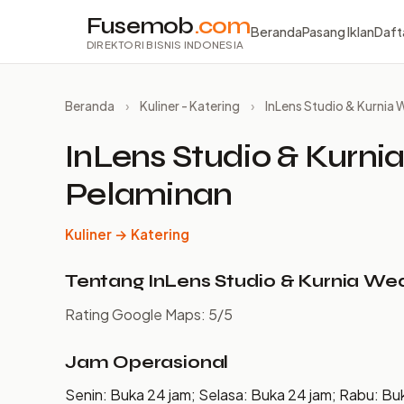
Fusemob
.com
Beranda
Pasang Iklan
Daft
DIREKTORI BISNIS INDONESIA
Beranda
›
Kuliner - Katering
›
InLens Studio & Kurnia
InLens Studio & Kurni
Pelaminan
Kuliner → Katering
Tentang InLens Studio & Kurnia We
Rating Google Maps: 5/5
Jam Operasional
Senin: Buka 24 jam; Selasa: Buka 24 jam; Rabu: Bu