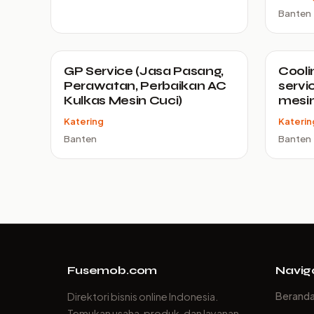
Banten
GP Service (Jasa Pasang,
Cooli
Perawatan, Perbaikan AC
servi
Kulkas Mesin Cuci)
mesin
Katering
Katerin
Banten
Banten
Fusemob.com
Navig
Berand
Direktori bisnis online Indonesia.
Temukan usaha, produk, dan layanan