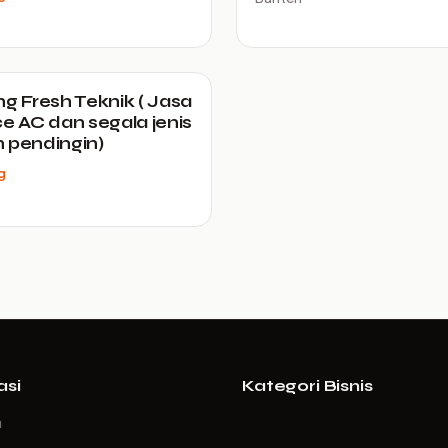
ng Fresh Teknik ( Jasa
ce AC dan segala jenis
 pendingin)
g
asi
Kategori Bisnis
a