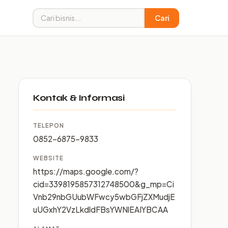
Cari
Kontak & Informasi
TELEPON
0852-6875-9833
WEBSITE
https://maps.google.com/?
cid=3398195857312748500&g_mp=Ci
Vnb29nbGUubWFwcy5wbGFjZXMudjE
uUGxhY2VzLkdldFBsYWNlEAIYBCAA