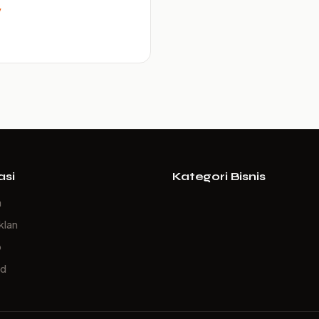
y
asi
Kategori Bisnis
a
klan
p
ed