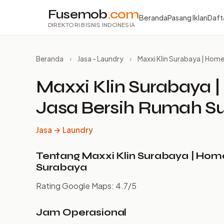
Fusemob
.com
Beranda
Pasang Iklan
Daft
DIREKTORI BISNIS INDONESIA
Beranda
›
Jasa - Laundry
›
Maxxi Klin Surabaya | Home
Maxxi Klin Surabaya |
Jasa Bersih Rumah S
Jasa → Laundry
Tentang Maxxi Klin Surabaya | Home
Surabaya
Rating Google Maps: 4.7/5
Jam Operasional