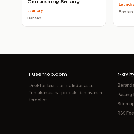
Cimuncang Serang
Laundr
Laundry
Banten
Banten
Fusemob.com
Navig
Berand
Direktori bisnis online Indonesia.
Temukan usaha, produk, dan layanan
Pasang I
terdekat.
Sitema
RSS Fe