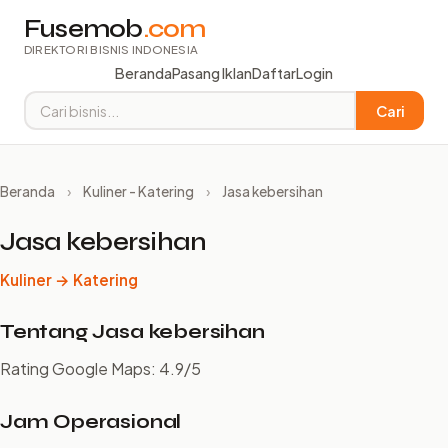
Fusemob
.com
DIREKTORI BISNIS INDONESIA
Beranda
Pasang Iklan
Daftar
Login
Cari
Beranda
›
Kuliner - Katering
›
Jasa kebersihan
Jasa kebersihan
Kuliner → Katering
Tentang Jasa kebersihan
Rating Google Maps: 4.9/5
Jam Operasional