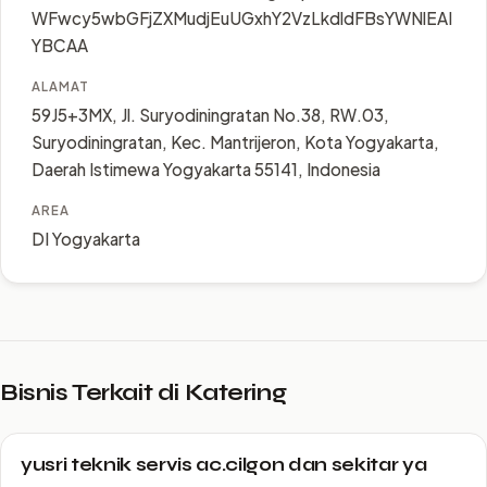
WFwcy5wbGFjZXMudjEuUGxhY2VzLkdldFBsYWNlEAI
YBCAA
ALAMAT
59J5+3MX, Jl. Suryodiningratan No.38, RW.03,
Suryodiningratan, Kec. Mantrijeron, Kota Yogyakarta,
Daerah Istimewa Yogyakarta 55141, Indonesia
AREA
DI Yogyakarta
Bisnis Terkait di Katering
yusri teknik servis ac.cilgon dan sekitar ya