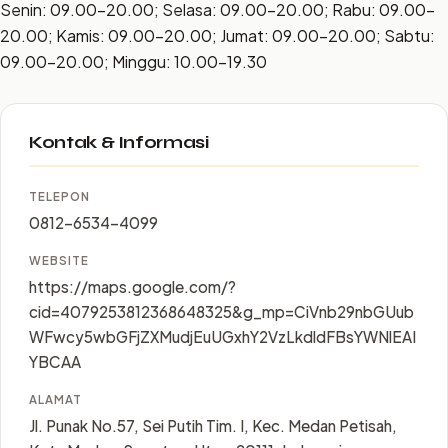
Senin: 09.00–20.00; Selasa: 09.00–20.00; Rabu: 09.00–
20.00; Kamis: 09.00–20.00; Jumat: 09.00–20.00; Sabtu:
09.00–20.00; Minggu: 10.00–19.30
Kontak & Informasi
TELEPON
0812-6534-4099
WEBSITE
https://maps.google.com/?
cid=4079253812368648325&g_mp=CiVnb29nbGUub
WFwcy5wbGFjZXMudjEuUGxhY2VzLkdldFBsYWNlEAI
YBCAA
ALAMAT
Jl. Punak No.57, Sei Putih Tim. I, Kec. Medan Petisah,