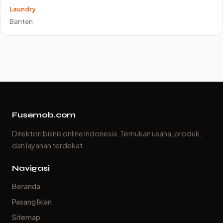
Laundry
Banten
Fusemob.com
Direktori bisnis online Indonesia. Temukan usaha, produk,
dan layanan terdekat.
Navigasi
Beranda
Pasang Iklan
Sitemap