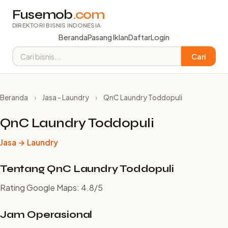
Fusemob
.com
DIREKTORI BISNIS INDONESIA
Beranda
Pasang Iklan
Daftar
Login
Cari
Beranda
›
Jasa - Laundry
›
QnC Laundry Toddopuli
QnC Laundry Toddopuli
Jasa → Laundry
Tentang QnC Laundry Toddopuli
Rating Google Maps: 4.8/5
Jam Operasional