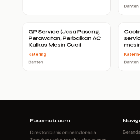
Banten
GP Service (Jasa Pasang,
Cooli
Perawatan, Perbaikan AC
servi
Kulkas Mesin Cuci)
mesin
Katering
Katerin
Banten
Banten
Fusemob.com
Navig
Berand
Direktori bisnis online Indonesia.
Temukan usaha, produk, dan layanan