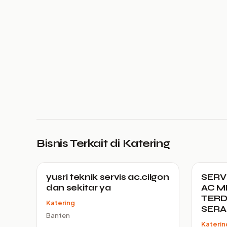
Bisnis Terkait di Katering
yusri teknik servis ac.cilgon
SERV
dan sekitar ya
AC M
TERD
Katering
SER
Banten
Katerin