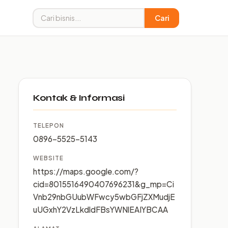
Cari
Kontak & Informasi
TELEPON
0896-5525-5143
WEBSITE
https://maps.google.com/?
cid=8015516490407696231&g_mp=Ci
Vnb29nbGUubWFwcy5wbGFjZXMudjE
uUGxhY2VzLkdldFBsYWNlEAIYBCAA