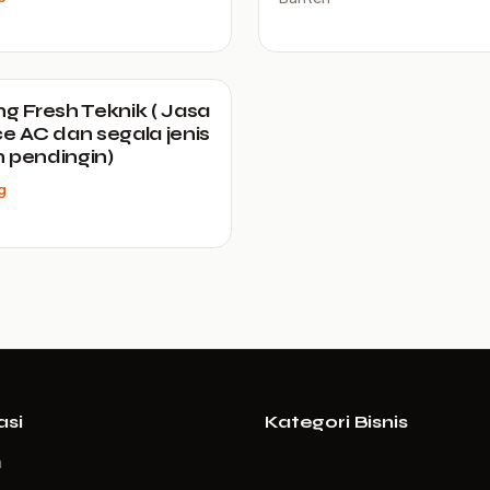
ng Fresh Teknik ( Jasa
ce AC dan segala jenis
 pendingin)
g
asi
Kategori Bisnis
a