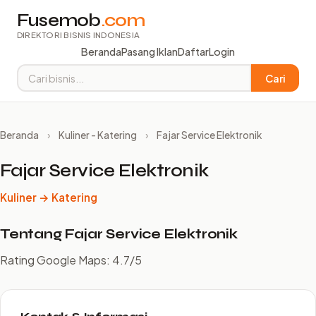
Fusemob
.com
DIREKTORI BISNIS INDONESIA
Beranda
Pasang Iklan
Daftar
Login
Cari
Beranda
›
Kuliner - Katering
›
Fajar Service Elektronik
Fajar Service Elektronik
Kuliner → Katering
Tentang Fajar Service Elektronik
Rating Google Maps: 4.7/5