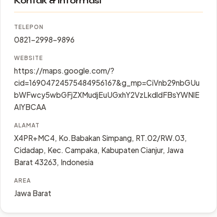
Kontak & Informasi
TELEPON
0821-2998-9896
WEBSITE
https://maps.google.com/?
cid=16904724575484956167&g_mp=CiVnb29nbGUu
bWFwcy5wbGFjZXMudjEuUGxhY2VzLkdldFBsYWNlE
AIYBCAA
ALAMAT
X4PR+MC4, Ko.Babakan Simpang, RT.02/RW.03,
Cidadap, Kec. Campaka, Kabupaten Cianjur, Jawa
Barat 43263, Indonesia
AREA
Jawa Barat