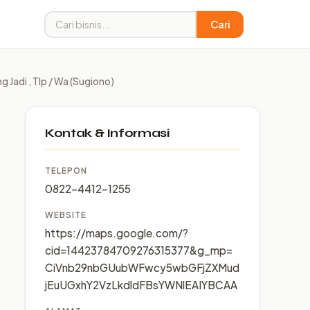
Cari
g Jadi , Tlp / Wa (Sugiono)
Kontak & Informasi
TELEPON
0822-4412-1255
WEBSITE
https://maps.google.com/?
cid=14423784709276315377&g_mp=
CiVnb29nbGUubWFwcy5wbGFjZXMud
jEuUGxhY2VzLkdldFBsYWNlEAIYBCAA