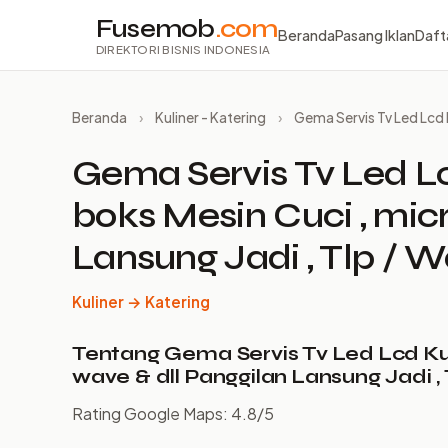
Fusemob
.com
Beranda
Pasang Iklan
Daft
DIREKTORI BISNIS INDONESIA
Beranda
›
Kuliner - Katering
›
Gema Servis Tv Led Lcd K
Gema Servis Tv Led Lc
boks Mesin Cuci , mic
Lansung Jadi , Tlp / W
Kuliner → Katering
Tentang Gema Servis Tv Led Lcd Kulk
wave & dll Panggilan Lansung Jadi , 
Rating Google Maps: 4.8/5