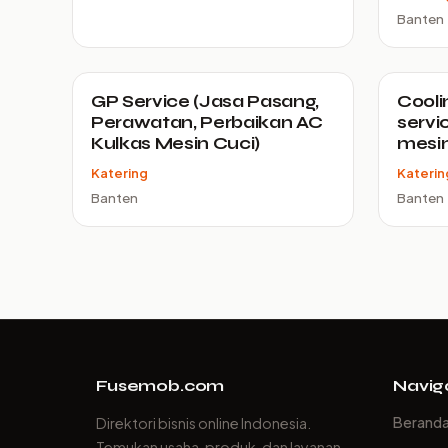
Banten
GP Service (Jasa Pasang,
Cooli
Perawatan, Perbaikan AC
servi
Kulkas Mesin Cuci)
mesin
Katering
Katerin
Banten
Banten
Fusemob.com
Navig
Berand
Direktori bisnis online Indonesia.
Temukan usaha, produk, dan layanan