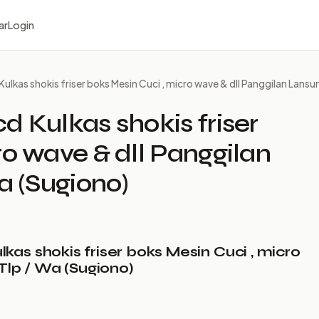
ar
Login
ulkas shokis friser boks Mesin Cuci , micro wave & dll Panggilan Lansun
d Kulkas shokis friser
ro wave & dll Panggilan
a (Sugiono)
as shokis friser boks Mesin Cuci , micro
Tlp / Wa (Sugiono)