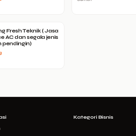
ng Fresh Teknik ( Jasa
ce AC dan segala jenis
 pendingin)
g
asi
Kategori Bisnis
a