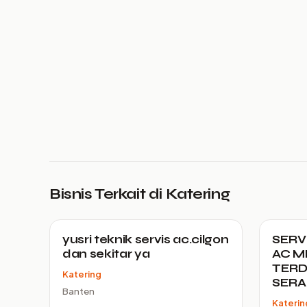
Bisnis Terkait di Katering
yusri teknik servis ac.cilgon
SERV
dan sekitar ya
AC M
TERD
Katering
SER
Banten
Katerin