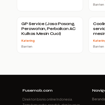
Banten
GP Service (Jasa Pasang,
Cooli
Perawatan, Perbaikan AC
servi
Kulkas Mesin Cuci)
mesin
Katering
Katerin
Banten
Banten
Fusemob.com
Navig
Berand
Direktori bisnis online Indonesia.
Temukan usaha, produk, dan layanan