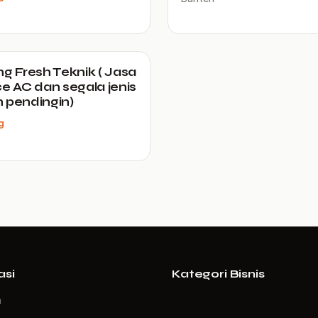
ng Fresh Teknik ( Jasa
ce AC dan segala jenis
 pendingin)
g
asi
Kategori Bisnis
a