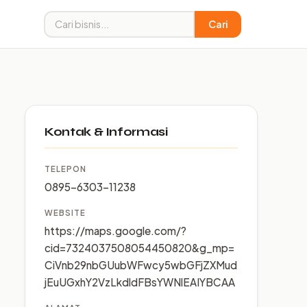
Cari
Kontak & Informasi
TELEPON
0895-6303-11238
WEBSITE
https://maps.google.com/?
cid=7324037508054450820&g_mp=
CiVnb29nbGUubWFwcy5wbGFjZXMud
jEuUGxhY2VzLkdldFBsYWNlEAIYBCAA