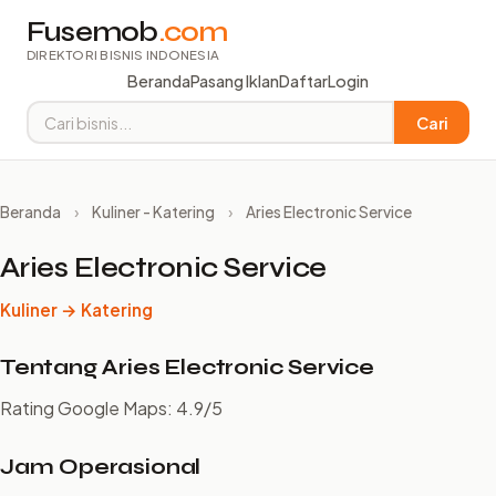
Fusemob
.com
DIREKTORI BISNIS INDONESIA
Beranda
Pasang Iklan
Daftar
Login
Cari
Beranda
›
Kuliner - Katering
›
Aries Electronic Service
Aries Electronic Service
Kuliner → Katering
Tentang Aries Electronic Service
Rating Google Maps: 4.9/5
Jam Operasional