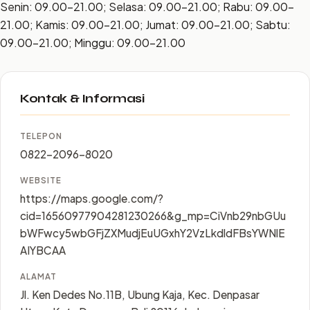
Senin: 09.00–21.00; Selasa: 09.00–21.00; Rabu: 09.00–
21.00; Kamis: 09.00–21.00; Jumat: 09.00–21.00; Sabtu:
09.00–21.00; Minggu: 09.00–21.00
Kontak & Informasi
TELEPON
0822-2096-8020
WEBSITE
https://maps.google.com/?
cid=16560977904281230266&g_mp=CiVnb29nbGUu
bWFwcy5wbGFjZXMudjEuUGxhY2VzLkdldFBsYWNlE
AIYBCAA
ALAMAT
Jl. Ken Dedes No.11B, Ubung Kaja, Kec. Denpasar