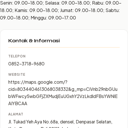
Senin: 09.00–18.00; Selasa: 09.00–18.00; Rabu: 09.00–
18.00; Kamis: 09.00–18.00; Jumat: 09.00–18.00; Sabtu:
09.00–18.00; Minggu: 09.00–17.00
Kontak & Informasi
TELEPON
0852-3718-9680
WEBSITE
https://maps.google.com/?
cid=8034404613068038332&g_mp=CiVnb29nbGUu
bWFwcy5wbGFjZXMudjEuUGxhY2VzLkdldFBsYWNlE
AIYBCAA
ALAMAT
Jl. Tukad Yeh Aya No.68a, densel, Denpasar Selatan,