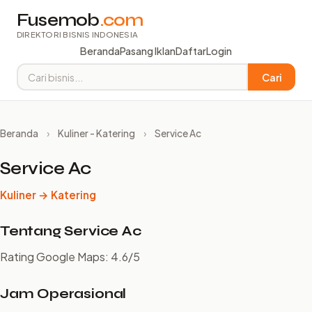
Fusemob
.com
DIREKTORI BISNIS INDONESIA
Beranda
Pasang Iklan
Daftar
Login
Cari
Beranda
›
Kuliner - Katering
›
Service Ac
Service Ac
Kuliner → Katering
Tentang Service Ac
Rating Google Maps: 4.6/5
Jam Operasional