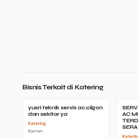
Bisnis Terkait di Katering
yusri teknik servis ac.cilgon
SERV
dan sekitar ya
AC M
TERD
Katering
SER
Banten
Katerin