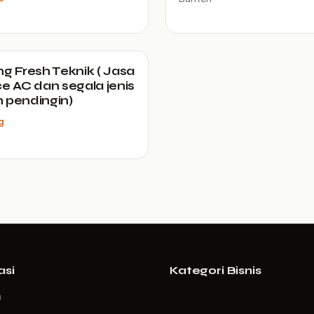
ng Fresh Teknik ( Jasa
ce AC dan segala jenis
 pendingin)
g
asi
Kategori Bisnis
a