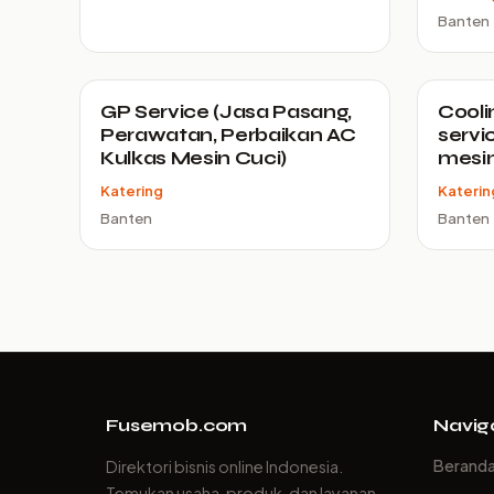
Banten
GP Service (Jasa Pasang,
Cooli
Perawatan, Perbaikan AC
servi
Kulkas Mesin Cuci)
mesin
Katering
Katerin
Banten
Banten
Fusemob.com
Navig
Berand
Direktori bisnis online Indonesia.
Temukan usaha, produk, dan layanan