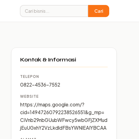
Cari
Kontak & Informasi
TELEPON
0822-4536-7552
WEBSITE
https://maps.google.com/?
cid=14947260792238526551&g_mp=
CiVnb29nbGUubWFwcy5wbGFjZXMud
jEuUGxhY2VzLkdldFBsYWNlEAIYBCAA