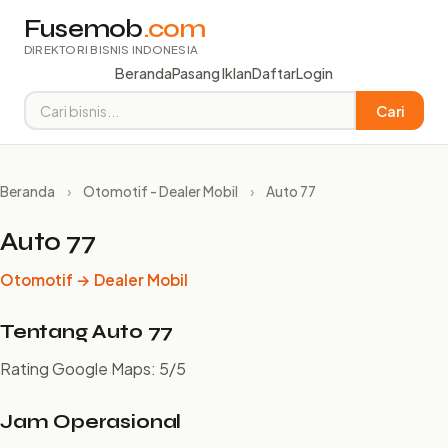
Fusemob
.com
DIREKTORI BISNIS INDONESIA
Beranda
Pasang Iklan
Daftar
Login
Cari
Beranda
›
Otomotif - Dealer Mobil
›
Auto 77
Auto 77
Otomotif → Dealer Mobil
Tentang Auto 77
Rating Google Maps: 5/5
Jam Operasional