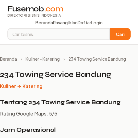
Fusemob
.com
DIREKTORI BISNIS INDONESIA
Beranda
Pasang Iklan
Daftar
Login
Cari
Beranda
›
Kuliner - Katering
›
234 Towing Service Bandung
234 Towing Service Bandung
Kuliner → Katering
Tentang 234 Towing Service Bandung
Rating Google Maps: 5/5
Jam Operasional