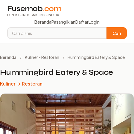
Fusemob
.com
DIREKTORI BISNIS INDONESIA
Beranda
Pasang Iklan
Daftar
Login
Cari
Beranda
›
Kuliner - Restoran
›
Hummingbird Eatery & Space
Hummingbird Eatery & Space
Kuliner → Restoran