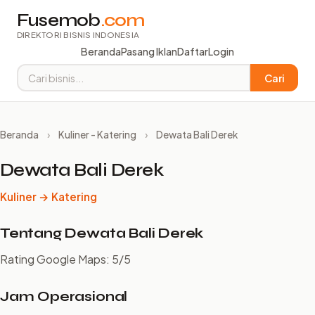
Fusemob
.com
DIREKTORI BISNIS INDONESIA
Beranda
Pasang Iklan
Daftar
Login
Cari
Beranda
›
Kuliner - Katering
›
Dewata Bali Derek
Dewata Bali Derek
Kuliner → Katering
Tentang Dewata Bali Derek
Rating Google Maps: 5/5
Jam Operasional